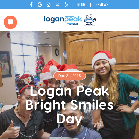
|
BLOG
|
REVIEWS






Dec 21, 2018
Logan Peak
Bright Smiles
Day